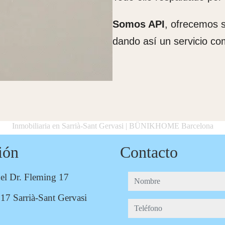
Somos API
, ofrecemos s
dando así un servicio com
Inmobiliaria en Sarrià-Sant Gervasi | BÜNIKHOME Barcelona
ión
Contacto
del Dr. Fleming 17
nombre
17 Sarrià-Sant Gervasi
teléfono