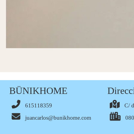
BÜNIKHOME
Direcc
615118359
C/ 
juancarlos@bunikhome.com
080