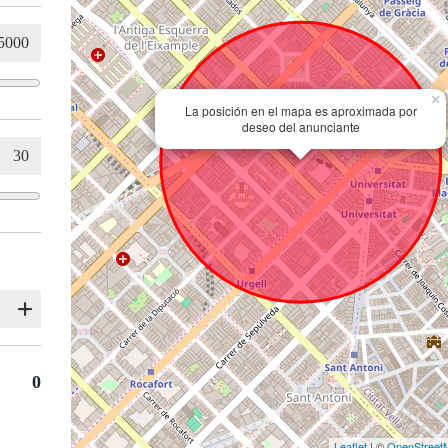
×
La posición en el mapa es aproximada por
deseo del anunciante
0
Leaflet
| ©
OpenStreet