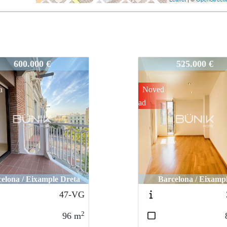
K
44-VK
525.000 €
485.500 €
d
arcelona / Eixample
Badalona / Badalon
34-vk
2
80
m