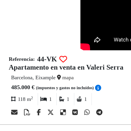
44-VK
Referencia:
Apartamento en venta en Valeri Serra
Barcelona, Eixample
mapa
485.000 €
(impuestos y gastos no incluídos)
2
118 m
1
1
1