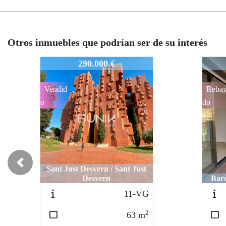
Otros inmuebles que podrían ser de su interés
44-VK
44-V
600.000 €
Rebaja
Nove
do
ad
Previous
Barcelona / Eixample Dreta
B
47-VG
2
96
m