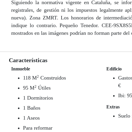
Siguiendo la normativa vigente en Cataluña, se infor
registrales, de gestión ni los impuestos legalmente 
nueva). Zona ZMRT. Los honorarios de intermediación
indique lo contrario. Pequeño Tenedor. CEE-9SX8S5
mostrados en las imágenes podrían no forman parte del
Características
Inmueble
Edificio
2
118 M
Construidos
Gasto
€
2
95 M
Útiles
Ibi: 9
1 Dormitorios
Extras
1 Baños
Suelo 
1 Aseos
Para reformar