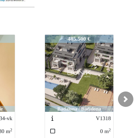
44-VK
575.000 €
Noved
ad
Next
a
Badalona / Gorg
V1318
VG1267
2
2
0
m
117
m