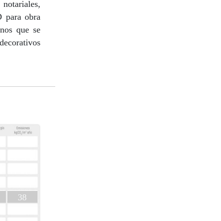
notariales,
D para obra
enos que se
ecorativos
38