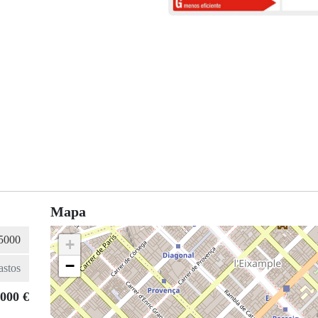
Mapa
+
−
.000 €